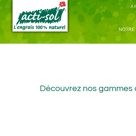
Aller
au
À 
contenu
NOTRE
Découvrez nos gammes de