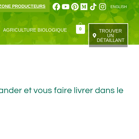
Facebook
Youtube
Pinterest
Medium
Instagram
ZONE PRODUCTEURS
ENGLISH
0
AGRICULTURE BIOLOGIQUE
TROUVER
UN
DÉTAILLANT
r et vous faire livrer dans le