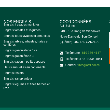
NOS ENGRAIS
COORDONNÉES
Engrais à usages multiples
Acti-Sol inc.
Engrais tomates et légumes
3483, 10e Rang de Wendover
Engrais fleurs vivaces et annuelles
Notre-Dame-du-Bon-Conseil
Engrais arbres, arbustes, haies et
(Québec) J0C 1A0 CANADA
conifères
Engrais gazon étape 1&2
Téléphone :
819 336-4147
Engrais gazon étape 3
Télécopieur : 819 336-4041
Engrais gazon – petits espaces
Courriel :
info@acti-sol.ca
Fleurs annuelles en contenants
Engrais rosiers
Engrais transplanteur
Engrais légumes et fines herbes en
pots