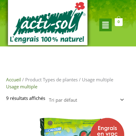
Aller
au
contenu
Flyout
0
Menu
Accueil
/ Product Types de plantes / Usage multiple
Usage multiple
9 résultats affichés